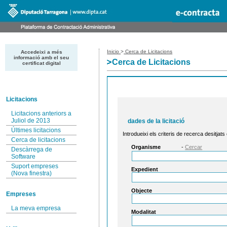
Inicio
>
Cerca de Licitacions
Accedeixi a més
informació amb el seu
Cerca de Licitacions
certificat digital
Licitacions
Licitacions anteriors a
Juliol de 2013
dades de la licitació
Últimes licitacions
Introdueixi els criteris de recerca desitjats
Cerca de licitacions
Organisme
-
Cercar
Descàrrega de
Software
Suport empreses
Expedient
(Nova finestra)
Objecte
Empreses
La meva empresa
Modalitat