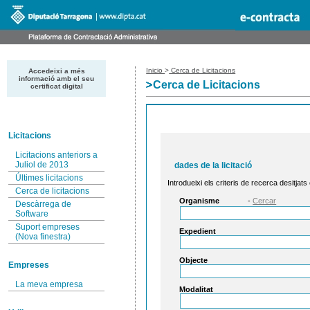
Inicio
>
Cerca de Licitacions
Accedeixi a més
informació amb el seu
Cerca de Licitacions
certificat digital
Licitacions
Licitacions anteriors a
Juliol de 2013
dades de la licitació
Últimes licitacions
Introdueixi els criteris de recerca desitjats
Cerca de licitacions
Organisme
-
Cercar
Descàrrega de
Software
Suport empreses
Expedient
(Nova finestra)
Objecte
Empreses
La meva empresa
Modalitat