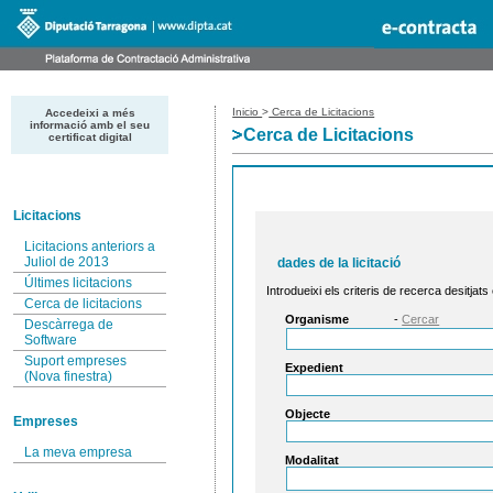
Inicio
>
Cerca de Licitacions
Accedeixi a més
informació amb el seu
Cerca de Licitacions
certificat digital
Licitacions
Licitacions anteriors a
Juliol de 2013
dades de la licitació
Últimes licitacions
Introdueixi els criteris de recerca desitjats
Cerca de licitacions
Organisme
-
Cercar
Descàrrega de
Software
Suport empreses
Expedient
(Nova finestra)
Objecte
Empreses
La meva empresa
Modalitat