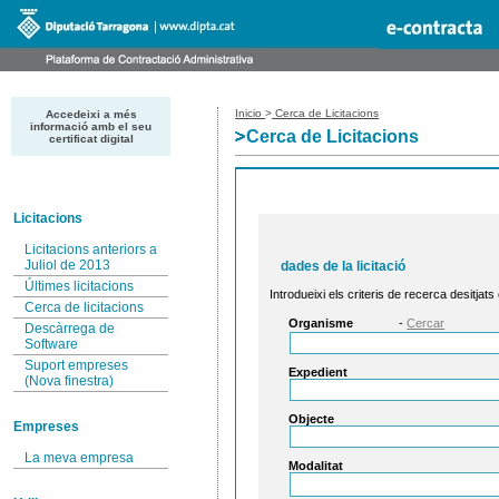
Inicio
>
Cerca de Licitacions
Accedeixi a més
informació amb el seu
Cerca de Licitacions
certificat digital
Licitacions
Licitacions anteriors a
Juliol de 2013
dades de la licitació
Últimes licitacions
Introdueixi els criteris de recerca desitjats
Cerca de licitacions
Organisme
-
Cercar
Descàrrega de
Software
Suport empreses
Expedient
(Nova finestra)
Objecte
Empreses
La meva empresa
Modalitat