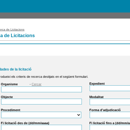
rca de Licitacions
a de Licitacions
dades de la licitació
rodueixi els criteris de recerca desitjats en el següent formulari.
Expedient
Organisme
-
Cercar
Objecte
Modalitat
Procediment
Forma d'adjudicació
Fi licitació des de (dd/mm/aaaa)
Fi licitació fins a (dd/mm/