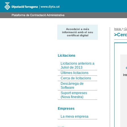
Inicio
>
Ce
Accedeixi a més
informació amb el seu
Cerc
certificat digital
Licitacions
Licitacions anteriors a
Juliol de 2013
Últimes licitacions
Int
Cerca de licitacions
Descàrrega de
Software
Suport empreses
(Nova finestra)
Empreses
La meva empresa