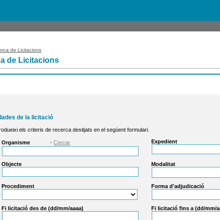
rca de Licitacions
a de Licitacions
dades de la licitació
rodueixi els criteris de recerca desitjats en el següent formulari.
Expedient
Organisme
-
Cercar
Objecte
Modalitat
Procediment
Forma d'adjudicació
Fi licitació des de (dd/mm/aaaa)
Fi licitació fins a (dd/mm/