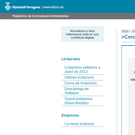
Inicio
>
Ce
Accedeixi a més
informació amb el seu
Cerc
certificat digital
Licitacions
Licitacions anteriors a
Juliol de 2013
Últimes licitacions
Int
Cerca de licitacions
Descàrrega de
Software
Suport empreses
(Nova finestra)
Empreses
La meva empresa