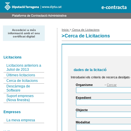
Inicio
>
Cerca de Licitacions
Accedeixi a més
informació amb el seu
Cerca de Licitacions
certificat digital
Licitacions
Licitacions anteriors a
Juliol de 2013
dades de la licitació
Últimes licitacions
Introdueixi els criteris de recerca desitjats
Cerca de licitacions
Organisme
-
Cercar
Descàrrega de
Software
Suport empreses
Expedient
(Nova finestra)
Objecte
Empreses
La meva empresa
Modalitat