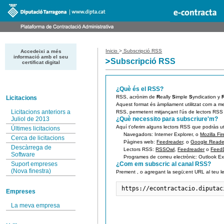
Inicio
>
Subscripció RSS
Accedeixi a més
informació amb el seu
Subscripció RSS
certificat digital
¿Què és el RSS?
RSS, acrònim de
R
eally
S
imple
S
yndication y
Licitacions
Aquest format és àmpliament utilitzat com a me
Licitacions anteriors a
RSS, permetent mitjançant l'ús de lectors RSS
Juliol de 2013
¿Què necessito para subscriure'm?
Aquí t'oferim alguns lectors RSS que podràs uti
Últimes licitacions
Navegadors:
Interner Explorer, o
Mozilla Fir
Cerca de licitacions
Pàgines web:
Feedreader
, o
Google Reade
Descàrrega de
Lectors RSS:
RSSOwl
,
Feedreader
o
Feed
Software
Programes de correu electrònic:
Outlook Ex
Suport empreses
¿Com em subscric al canal RSS?
(Nova finestra)
Prement
, o agregant la segü;ent URL al teu l
https://econtractacio.diputac
Empreses
La meva empresa