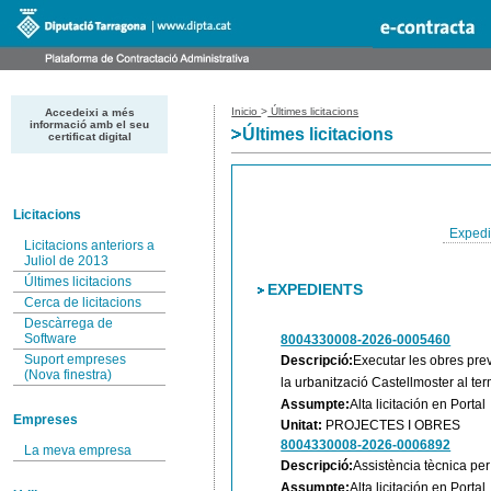
Inicio
>
Últimes licitacions
Accedeixi a més
informació amb el seu
Últimes licitacions
certificat digital
Licitacions
Expedi
Licitacions anteriors a
Juliol de 2013
Últimes licitacions
EXPEDIENTS
Cerca de licitacions
Descàrrega de
Software
8004330008-2026-0005460
Suport empreses
Descripció:
Executar les obres prev
(Nova finestra)
la urbanització Castellmoster al te
Assumpte:
Alta licitación en Portal
Empreses
Unitat:
PROJECTES I OBRES
8004330008-2026-0006892
La meva empresa
Descripció:
Assistència tècnica per
Assumpte:
Alta licitación en Portal