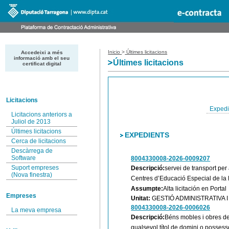
Inicio
>
Últimes licitacions
Accedeixi a més
informació amb el seu
Últimes licitacions
certificat digital
Licitacions
Expedi
Licitacions anteriors a
Juliol de 2013
Últimes licitacions
EXPEDIENTS
Cerca de licitacions
Descàrrega de
Software
8004330008-2026-0009207
Suport empreses
Descripció:
servei de transport per
(Nova finestra)
Centres d’Educació Especial de la 
Assumpte:
Alta licitación en Portal
Empreses
Unitat:
GESTIÓ ADMINISTRATIVA
8004330008-2026-0006026
La meva empresa
Descripció:
Béns mobles i obres de 
qualsevol títol de domini o possesso