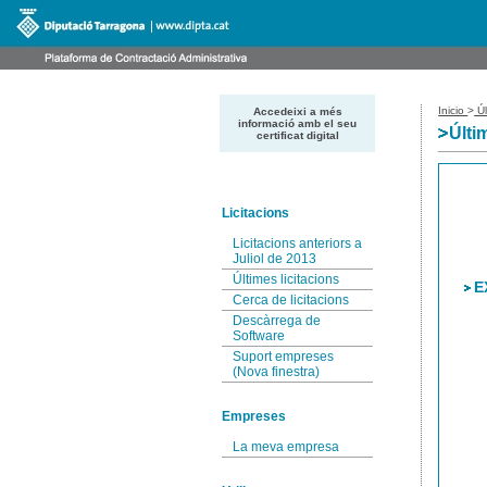
Inicio
>
Úl
Accedeixi a més
informació amb el seu
Últi
certificat digital
Licitacions
Licitacions anteriors a
Juliol de 2013
Últimes licitacions
E
Cerca de licitacions
Descàrrega de
Software
Suport empreses
(Nova finestra)
Empreses
La meva empresa