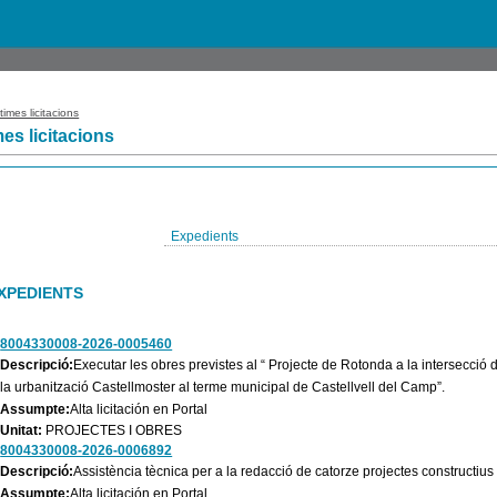
times licitacions
mes licitacions
Expedients
XPEDIENTS
8004330008-2026-0005460
Descripció:
Executar les obres previstes al “ Projecte de Rotonda a la intersecció d
la urbanització Castellmoster al terme municipal de Castellvell del Camp”.
Assumpte:
Alta licitación en Portal
Unitat:
PROJECTES I OBRES
8004330008-2026-0006892
Descripció:
Assistència tècnica per a la redacció de catorze projectes constructius
Assumpte:
Alta licitación en Portal