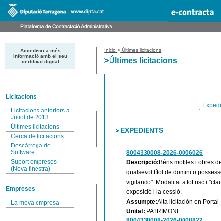
Inicio
>
Últimes licitacions
Accedeixi a més
informació amb el seu
Últimes licitacions
certificat digital
Licitacions
Expedi
Licitacions anteriors a
Juliol de 2013
Últimes licitacions
EXPEDIENTS
Cerca de licitacions
Descàrrega de
Software
8004330008-2026-0006026
Suport empreses
Descripció:
Béns mobles i obres de 
(Nova finestra)
qualsevol títol de domini o possesso
vigilando". Modalitat a tot risc i "cl
Empreses
exposició i la cessió.
Assumpte:
Alta licitación en Portal
La meva empresa
Unitat:
PATRIMONI
8004330008-2026-0008822