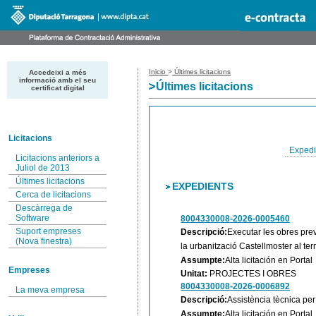
Inicio
>
Últimes licitacions
Accedeixi a més
informació amb el seu
Últimes licitacions
certificat digital
Licitacions
Expedi
Licitacions anteriors a
Juliol de 2013
Últimes licitacions
EXPEDIENTS
Cerca de licitacions
Descàrrega de
Software
8004330008-2026-0005460
Suport empreses
Descripció:
Executar les obres prev
(Nova finestra)
la urbanització Castellmoster al te
Assumpte:
Alta licitación en Portal
Empreses
Unitat:
PROJECTES I OBRES
8004330008-2026-0006892
La meva empresa
Descripció:
Assistència tècnica per
Assumpte:
Alta licitación en Portal