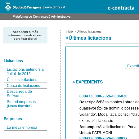
Inicio
>
Últimes licitacions
Accedeixi a més
informació amb el seu
Últimes licitacions
certificat digital
Licitacions
Expedi
Licitacions anteriors a
Juliol de 2013
Últimes licitacions
EXPEDIENTS
Cerca de licitacions
Descàrrega de
Software
8004330008-2026-0006026
Suport empreses
Descripció:
Béns mobles i obres de 
(Nova finestra)
qualsevol títol de domini o possesso
vigilando". Modalitat a tot risc i "cl
Empreses
exposició i la cessió.
Assumpte:
Alta licitación en Portal
La meva empresa
Unitat:
PATRIMONI
8004330008-2026-0008822