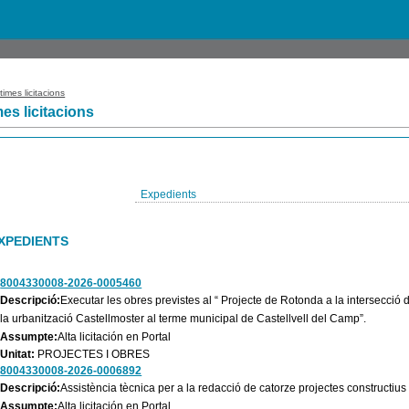
times licitacions
mes licitacions
Expedients
XPEDIENTS
8004330008-2026-0005460
Descripció:
Executar les obres previstes al “ Projecte de Rotonda a la intersecció d
la urbanització Castellmoster al terme municipal de Castellvell del Camp”.
Assumpte:
Alta licitación en Portal
Unitat:
PROJECTES I OBRES
8004330008-2026-0006892
Descripció:
Assistència tècnica per a la redacció de catorze projectes constructius
Assumpte:
Alta licitación en Portal