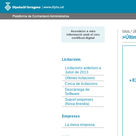
Inicio
>
Úl
Accedeixi a més
informació amb el seu
Últi
certificat digital
Licitacions
Licitacions anteriors a
Juliol de 2013
Últimes licitacions
E
Cerca de licitacions
Descàrrega de
Software
Suport empreses
(Nova finestra)
Empreses
La meva empresa