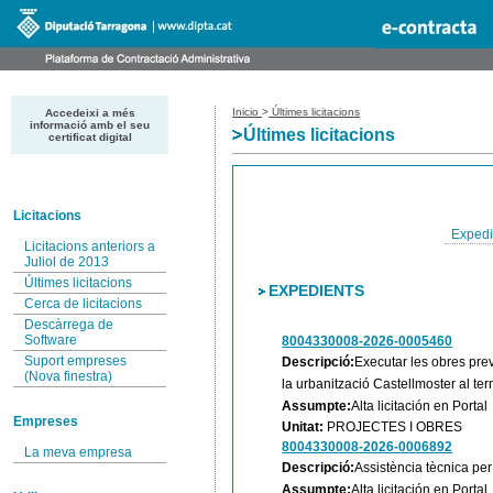
Inicio
>
Últimes licitacions
Accedeixi a més
informació amb el seu
Últimes licitacions
certificat digital
Licitacions
Expedi
Licitacions anteriors a
Juliol de 2013
Últimes licitacions
EXPEDIENTS
Cerca de licitacions
Descàrrega de
Software
8004330008-2026-0005460
Suport empreses
Descripció:
Executar les obres prev
(Nova finestra)
la urbanització Castellmoster al te
Assumpte:
Alta licitación en Portal
Empreses
Unitat:
PROJECTES I OBRES
8004330008-2026-0006892
La meva empresa
Descripció:
Assistència tècnica per
Assumpte:
Alta licitación en Portal