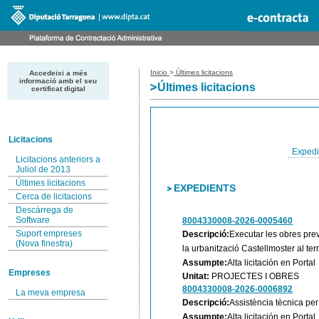
Inicio
>
Últimes licitacions
Accedeixi a més
informació amb el seu
Últimes licitacions
certificat digital
Licitacions
Expedi
Licitacions anteriors a
Juliol de 2013
Últimes licitacions
EXPEDIENTS
Cerca de licitacions
Descàrrega de
Software
8004330008-2026-0005460
Suport empreses
Descripció:
Executar les obres prev
(Nova finestra)
la urbanització Castellmoster al te
Assumpte:
Alta licitación en Portal
Empreses
Unitat:
PROJECTES I OBRES
8004330008-2026-0006892
La meva empresa
Descripció:
Assistència tècnica per
Assumpte:
Alta licitación en Portal