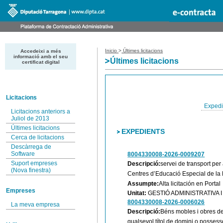
Inicio
>
Últimes licitacions
Accedeixi a més
informació amb el seu
Últimes licitacions
certificat digital
Licitacions
Expedi
Licitacions anteriors a
Juliol de 2013
Últimes licitacions
EXPEDIENTS
Cerca de licitacions
Descàrrega de
Software
8004330008-2026-0009207
Suport empreses
Descripció:
servei de transport per
(Nova finestra)
Centres d’Educació Especial de la 
Assumpte:
Alta licitación en Portal
Empreses
Unitat:
GESTIÓ ADMINISTRATIVA
8004330008-2026-0006026
La meva empresa
Descripció:
Béns mobles i obres de 
qualsevol títol de domini o possesso