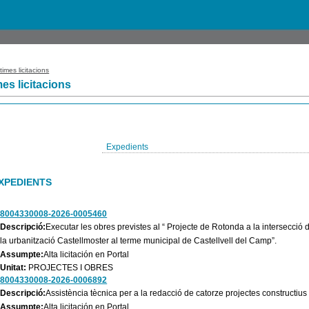
times licitacions
mes licitacions
Expedients
XPEDIENTS
8004330008-2026-0005460
Descripció:
Executar les obres previstes al “ Projecte de Rotonda a la intersecció d
la urbanització Castellmoster al terme municipal de Castellvell del Camp”.
Assumpte:
Alta licitación en Portal
Unitat:
PROJECTES I OBRES
8004330008-2026-0006892
Descripció:
Assistència tècnica per a la redacció de catorze projectes constructius
Assumpte:
Alta licitación en Portal