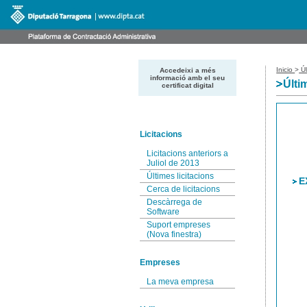
Inicio
>
Úl
Accedeixi a més
informació amb el seu
Últi
certificat digital
Licitacions
Licitacions anteriors a
Juliol de 2013
Últimes licitacions
E
Cerca de licitacions
Descàrrega de
Software
Suport empreses
(Nova finestra)
Empreses
La meva empresa