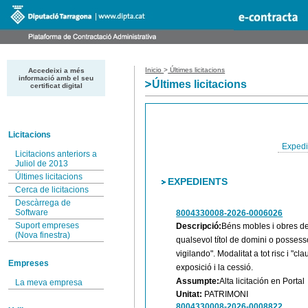
Inicio
>
Últimes licitacions
Accedeixi a més
informació amb el seu
Últimes licitacions
certificat digital
Licitacions
Expedi
Licitacions anteriors a
Juliol de 2013
Últimes licitacions
EXPEDIENTS
Cerca de licitacions
Descàrrega de
Software
8004330008-2026-0006026
Suport empreses
Descripció:
Béns mobles i obres de 
(Nova finestra)
qualsevol títol de domini o possesso
vigilando". Modalitat a tot risc i "cl
Empreses
exposició i la cessió.
Assumpte:
Alta licitación en Portal
La meva empresa
Unitat:
PATRIMONI
8004330008-2026-0008822