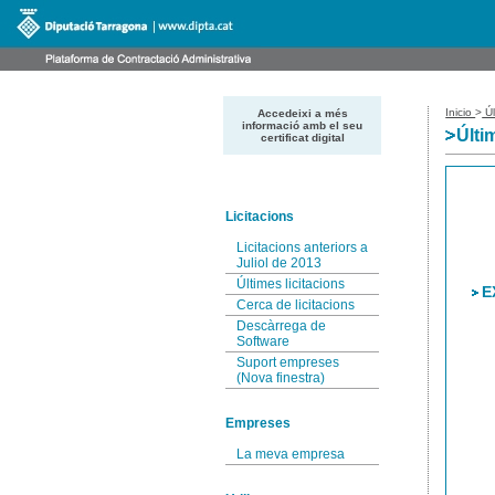
Inicio
>
Úl
Accedeixi a més
informació amb el seu
Últi
certificat digital
Licitacions
Licitacions anteriors a
Juliol de 2013
Últimes licitacions
E
Cerca de licitacions
Descàrrega de
Software
Suport empreses
(Nova finestra)
Empreses
La meva empresa