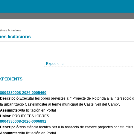
times licitacions
mes licitacions
Expedients
XPEDIENTS
8004330008-2026-0005460
Descripció:
Executar les obres previstes al “ Projecte de Rotonda a la intersecció d
la urbanització Castellmoster al terme municipal de Castellvell del Camp”.
Assumpte:
Alta licitación en Portal
Unitat:
PROJECTES I OBRES
8004330008-2026-0006892
Descripció:
Assistència tècnica per a la redacció de catorze projectes constructius
Assumpte:
Alta licitación en Portal