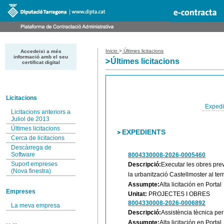
Inicio
>
Últimes licitacions
Accedeixi a més
informació amb el seu
Últimes licitacions
certificat digital
Licitacions
Expedi
Licitacions anteriors a
Juliol de 2013
Últimes licitacions
EXPEDIENTS
Cerca de licitacions
Descàrrega de
Software
8004330008-2026-0005460
Suport empreses
Descripció:
Executar les obres prev
(Nova finestra)
la urbanització Castellmoster al te
Assumpte:
Alta licitación en Portal
Empreses
Unitat:
PROJECTES I OBRES
8004330008-2026-0006892
La meva empresa
Descripció:
Assistència tècnica per
Assumpte:
Alta licitación en Portal