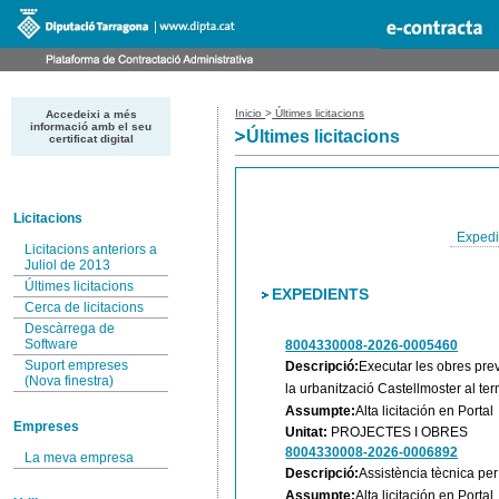
Inicio
>
Últimes licitacions
Accedeixi a més
informació amb el seu
Últimes licitacions
certificat digital
Licitacions
Expedi
Licitacions anteriors a
Juliol de 2013
Últimes licitacions
EXPEDIENTS
Cerca de licitacions
Descàrrega de
Software
8004330008-2026-0005460
Suport empreses
Descripció:
Executar les obres prev
(Nova finestra)
la urbanització Castellmoster al te
Assumpte:
Alta licitación en Portal
Empreses
Unitat:
PROJECTES I OBRES
8004330008-2026-0006892
La meva empresa
Descripció:
Assistència tècnica per
Assumpte:
Alta licitación en Portal