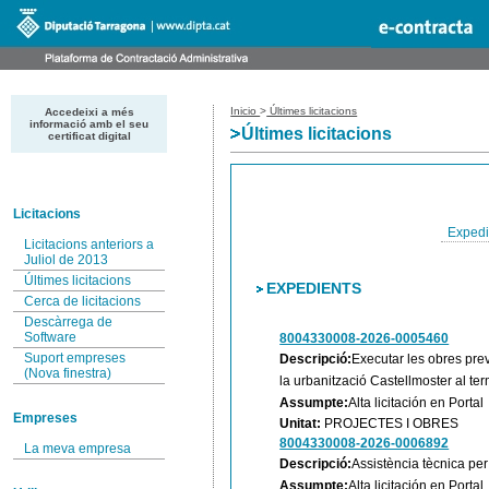
Inicio
>
Últimes licitacions
Accedeixi a més
informació amb el seu
Últimes licitacions
certificat digital
Licitacions
Expedi
Licitacions anteriors a
Juliol de 2013
Últimes licitacions
EXPEDIENTS
Cerca de licitacions
Descàrrega de
Software
8004330008-2026-0005460
Suport empreses
Descripció:
Executar les obres prev
(Nova finestra)
la urbanització Castellmoster al te
Assumpte:
Alta licitación en Portal
Empreses
Unitat:
PROJECTES I OBRES
8004330008-2026-0006892
La meva empresa
Descripció:
Assistència tècnica per
Assumpte:
Alta licitación en Portal