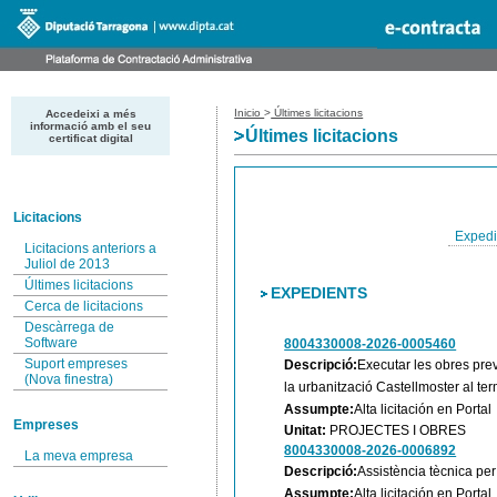
Inicio
>
Últimes licitacions
Accedeixi a més
informació amb el seu
Últimes licitacions
certificat digital
Licitacions
Expedi
Licitacions anteriors a
Juliol de 2013
Últimes licitacions
EXPEDIENTS
Cerca de licitacions
Descàrrega de
Software
8004330008-2026-0005460
Suport empreses
Descripció:
Executar les obres prev
(Nova finestra)
la urbanització Castellmoster al te
Assumpte:
Alta licitación en Portal
Empreses
Unitat:
PROJECTES I OBRES
8004330008-2026-0006892
La meva empresa
Descripció:
Assistència tècnica per
Assumpte:
Alta licitación en Portal