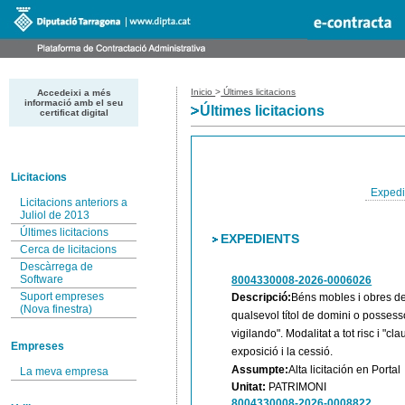
Inicio
>
Últimes licitacions
Accedeixi a més
informació amb el seu
Últimes licitacions
certificat digital
Licitacions
Expedi
Licitacions anteriors a
Juliol de 2013
Últimes licitacions
EXPEDIENTS
Cerca de licitacions
Descàrrega de
Software
8004330008-2026-0006026
Suport empreses
Descripció:
Béns mobles i obres de 
(Nova finestra)
qualsevol títol de domini o possesso
vigilando". Modalitat a tot risc i "cl
Empreses
exposició i la cessió.
Assumpte:
Alta licitación en Portal
La meva empresa
Unitat:
PATRIMONI
8004330008-2026-0008822