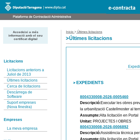
Inicio
>
Últimes licitacions
Accedeixi a més
informació amb el seu
Últimes licitacions
certificat digital
Licitacions
Expedi
Licitacions anteriors a
Juliol de 2013
Últimes licitacions
EXPEDIENTS
Cerca de licitacions
Descàrrega de
Software
8004330008-2026-0005460
Suport empreses
Descripció:
Executar les obres prev
(Nova finestra)
la urbanització Castellmoster al te
Assumpte:
Alta licitación en Portal
Empreses
Unitat:
PROJECTES I OBRES
8004330008-2026-0006892
La meva empresa
Descripció:
Assistència tècnica per
Assumpte:
Alta licitación en Portal