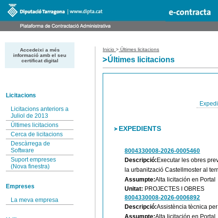
Inicio
>
Últimes licitacions
Accedeixi a més
informació amb el seu
Últimes licitacions
certificat digital
Licitacions
Expedi
Licitacions anteriors a
Juliol de 2013
Últimes licitacions
EXPEDIENTS
Cerca de licitacions
Descàrrega de
Software
8004330008-2026-0005460
Suport empreses
Descripció:
Executar les obres prev
(Nova finestra)
la urbanització Castellmoster al te
Assumpte:
Alta licitación en Portal
Empreses
Unitat:
PROJECTES I OBRES
8004330008-2026-0006892
La meva empresa
Descripció:
Assistència tècnica per
Assumpte:
Alta licitación en Portal