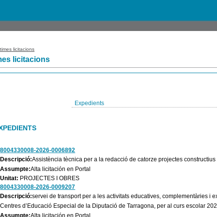
times licitacions
mes licitacions
Expedients
XPEDIENTS
8004330008-2026-0006892
Descripció:
Assistència tècnica per a la redacció de catorze projectes constructius
Assumpte:
Alta licitación en Portal
Unitat:
PROJECTES I OBRES
8004330008-2026-0009207
Descripció:
servei de transport per a les activitats educatives, complementàries i 
Centres d’Educació Especial de la Diputació de Tarragona, per al curs escolar 20
Assumpte:
Alta licitación en Portal