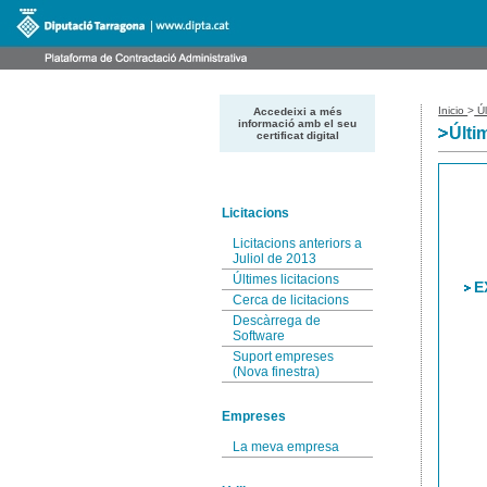
Inicio
>
Úl
Accedeixi a més
informació amb el seu
Últi
certificat digital
Licitacions
Licitacions anteriors a
Juliol de 2013
Últimes licitacions
E
Cerca de licitacions
Descàrrega de
Software
Suport empreses
(Nova finestra)
Empreses
La meva empresa