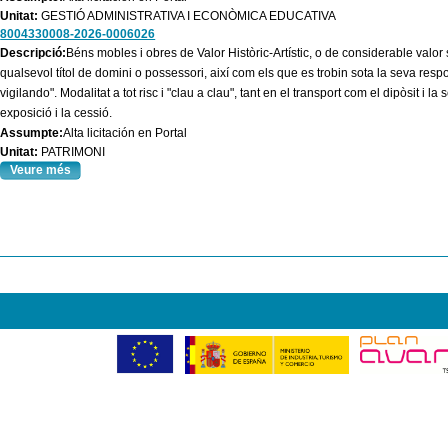
Unitat:
GESTIÓ ADMINISTRATIVA I ECONÒMICA EDUCATIVA
8004330008-2026-0006026
Descripció:
Béns mobles i obres de Valor Històric-Artístic, o de considerable valor 
qualsevol títol de domini o possessori, així com els que es trobin sota la seva respo
vigilando". Modalitat a tot risc i "clau a clau", tant en el transport com el dipòsit i l
exposició i la cessió.
Assumpte:
Alta licitación en Portal
Unitat:
PATRIMONI
Veure més