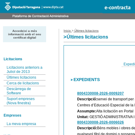
Inicio
>
Últimes licitacions
Accedeixi a més
informació amb el seu
Últimes licitacions
certificat digital
Licitacions
Expedi
Licitacions anteriors a
Juliol de 2013
Últimes licitacions
EXPEDIENTS
Cerca de licitacions
Descàrrega de
Software
8004330008-2026-0009207
Suport empreses
Descripció:
servei de transport per
(Nova finestra)
Centres d’Educació Especial de la 
Assumpte:
Alta licitación en Portal
Empreses
Unitat:
GESTIÓ ADMINISTRATIVA
8004330008-2026-0006026
La meva empresa
Descripció:
Béns mobles i obres de 
qualsevol títol de domini o possesso