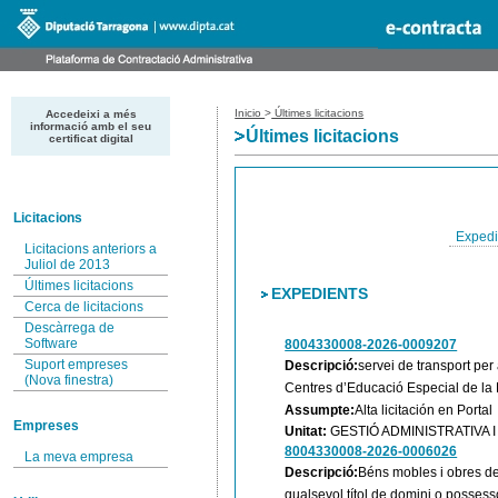
Inicio
>
Últimes licitacions
Accedeixi a més
informació amb el seu
Últimes licitacions
certificat digital
Licitacions
Expedi
Licitacions anteriors a
Juliol de 2013
Últimes licitacions
EXPEDIENTS
Cerca de licitacions
Descàrrega de
Software
8004330008-2026-0009207
Suport empreses
Descripció:
servei de transport per
(Nova finestra)
Centres d’Educació Especial de la 
Assumpte:
Alta licitación en Portal
Empreses
Unitat:
GESTIÓ ADMINISTRATIVA
8004330008-2026-0006026
La meva empresa
Descripció:
Béns mobles i obres de 
qualsevol títol de domini o possesso