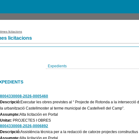
times licitacions
mes licitacions
Expedients
XPEDIENTS
8004330008-2026-0005460
Descripció:
Executar les obres previstes al “ Projecte de Rotonda a la intersecció d
la urbanització Castellmoster al terme municipal de Castellvell del Camp”.
Assumpte:
Alta licitación en Portal
Unitat:
PROJECTES I OBRES
8004330008-2026-0006892
Descripció:
Assistència tècnica per a la redacció de catorze projectes constructius
Assumpte:
Alta licitación en Portal