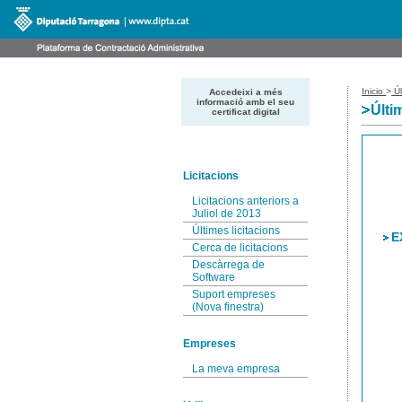
Inicio
>
Úl
Accedeixi a més
informació amb el seu
Últi
certificat digital
Licitacions
Licitacions anteriors a
Juliol de 2013
Últimes licitacions
E
Cerca de licitacions
Descàrrega de
Software
Suport empreses
(Nova finestra)
Empreses
La meva empresa