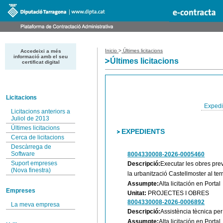
Inicio
>
Últimes licitacions
Accedeixi a més
informació amb el seu
Últimes licitacions
certificat digital
Licitacions
Expedi
Licitacions anteriors a
Juliol de 2013
Últimes licitacions
EXPEDIENTS
Cerca de licitacions
Descàrrega de
Software
8004330008-2026-0005460
Suport empreses
Descripció:
Executar les obres prev
(Nova finestra)
la urbanització Castellmoster al te
Assumpte:
Alta licitación en Portal
Empreses
Unitat:
PROJECTES I OBRES
8004330008-2026-0006892
La meva empresa
Descripció:
Assistència tècnica per
Assumpte:
Alta licitación en Portal