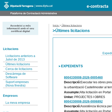
Inicio
>
Últimes licitacions
Accedeixi a més
informació amb el seu
Últimes licitacions
certificat digital
Licitacions
Expedi
Licitacions anteriors a
Juliol de 2013
Últimes licitacions
EXPEDIENTS
Cerca de licitacions
Descàrrega de
Software
8004330008-2026-0005460
Suport empreses
Descripció:
Executar les obres prev
(Nova finestra)
la urbanització Castellmoster al te
Assumpte:
Alta licitación en Portal
Empreses
Unitat:
PROJECTES I OBRES
8004330008-2026-0006892
La meva empresa
Descripció:
Assistència tècnica per
Assumpte:
Alta licitación en Portal