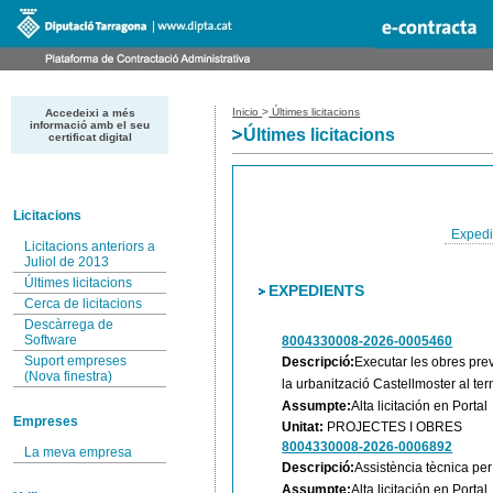
Inicio
>
Últimes licitacions
Accedeixi a més
informació amb el seu
Últimes licitacions
certificat digital
Licitacions
Expedi
Licitacions anteriors a
Juliol de 2013
Últimes licitacions
EXPEDIENTS
Cerca de licitacions
Descàrrega de
Software
8004330008-2026-0005460
Suport empreses
Descripció:
Executar les obres prev
(Nova finestra)
la urbanització Castellmoster al te
Assumpte:
Alta licitación en Portal
Empreses
Unitat:
PROJECTES I OBRES
8004330008-2026-0006892
La meva empresa
Descripció:
Assistència tècnica per
Assumpte:
Alta licitación en Portal