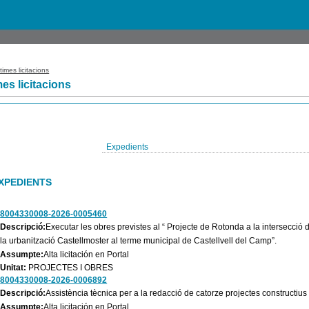
times licitacions
mes licitacions
Expedients
XPEDIENTS
8004330008-2026-0005460
Descripció:
Executar les obres previstes al “ Projecte de Rotonda a la intersecció d
la urbanització Castellmoster al terme municipal de Castellvell del Camp”.
Assumpte:
Alta licitación en Portal
Unitat:
PROJECTES I OBRES
8004330008-2026-0006892
Descripció:
Assistència tècnica per a la redacció de catorze projectes constructius
Assumpte:
Alta licitación en Portal