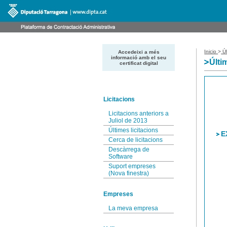
Inicio
>
Úl
Accedeixi a més
informació amb el seu
Últi
certificat digital
Licitacions
Licitacions anteriors a
Juliol de 2013
Últimes licitacions
E
Cerca de licitacions
Descàrrega de
Software
Suport empreses
(Nova finestra)
Empreses
La meva empresa