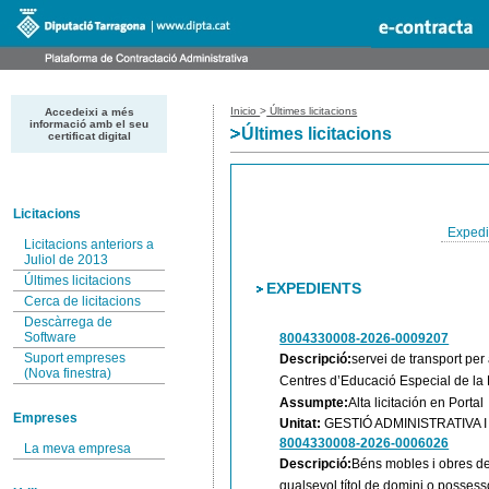
Inicio
>
Últimes licitacions
Accedeixi a més
informació amb el seu
Últimes licitacions
certificat digital
Licitacions
Expedi
Licitacions anteriors a
Juliol de 2013
Últimes licitacions
EXPEDIENTS
Cerca de licitacions
Descàrrega de
Software
8004330008-2026-0009207
Suport empreses
Descripció:
servei de transport per
(Nova finestra)
Centres d’Educació Especial de la 
Assumpte:
Alta licitación en Portal
Empreses
Unitat:
GESTIÓ ADMINISTRATIVA
8004330008-2026-0006026
La meva empresa
Descripció:
Béns mobles i obres de 
qualsevol títol de domini o possesso