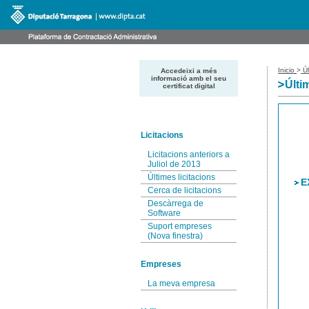
Inicio
>
Úl
Accedeixi a més
informació amb el seu
Últi
certificat digital
Licitacions
Licitacions anteriors a
Juliol de 2013
Últimes licitacions
E
Cerca de licitacions
Descàrrega de
Software
Suport empreses
(Nova finestra)
Empreses
La meva empresa