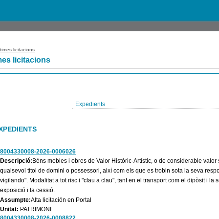
times licitacions
mes licitacions
Expedients
XPEDIENTS
8004330008-2026-0006026
Descripció:
Béns mobles i obres de Valor Històric-Artístic, o de considerable valor 
qualsevol títol de domini o possessori, així com els que es trobin sota la seva respo
vigilando". Modalitat a tot risc i "clau a clau", tant en el transport com el dipòsit i l
exposició i la cessió.
Assumpte:
Alta licitación en Portal
Unitat:
PATRIMONI
8004330008-2026-0008822